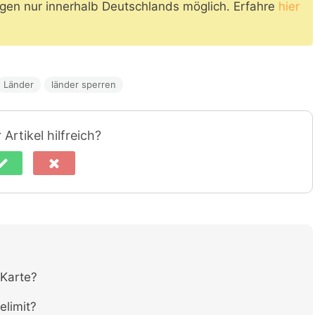
gen nur innerhalb Deutschlands möglich. Erfahre
hier
Länder
länder sperren
Artikel hilfreich?
 Karte?
elimit?