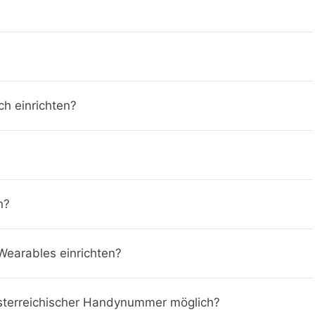
ch einrichten?
n?
earables einrichten?
österreichischer Handynummer möglich?